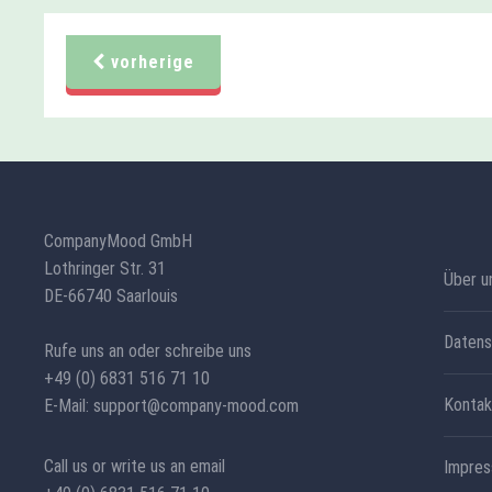
vorherige
CompanyMood GmbH
Lothringer Str. 31
Über u
DE-66740 Saarlouis
Datens
Rufe uns an oder schreibe uns
+49 (0) 6831 516 71 10
Kontak
E-Mail: support@company-mood.com
Call us or write us an email
Impre