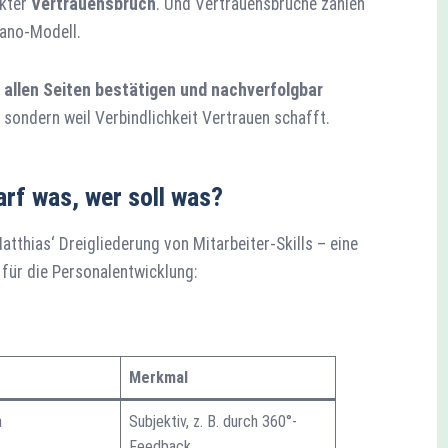
ekter
Vertrauensbruch
. Und Vertrauensbrüche zählen
Kano-Modell.
allen Seiten bestätigen und nachverfolgbar
 sondern weil Verbindlichkeit Vertrauen schafft.
arf was, wer soll was?
tthias‘ Dreigliederung von Mitarbeiter-Skills – eine
für die Personalentwicklung:
Merkmal
n
Subjektiv, z. B. durch 360°-
Feedback