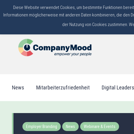
Diese Website verwendet Cookies, um bestimmte Funktionen bereitzu
Zurück zur Webseite
+49 6831 516 71 10
Kontakt
Informationen möglicherweise mit anderen Daten kombinieren, die den Dr
der Nutzung von Cookies zustimmen. Weit
News
Mitarbeiterzufriedenheit
Digital Leader
Employer Branding
News
Webinare & Events